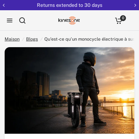
Free shipping on all EUCs
Partag
Qu'est-ce qu'un monocycle électrique à suspension ?
ez:
0
Maison
/
Blogs
/
Qu'est-ce qu'un monocycle électrique à susp