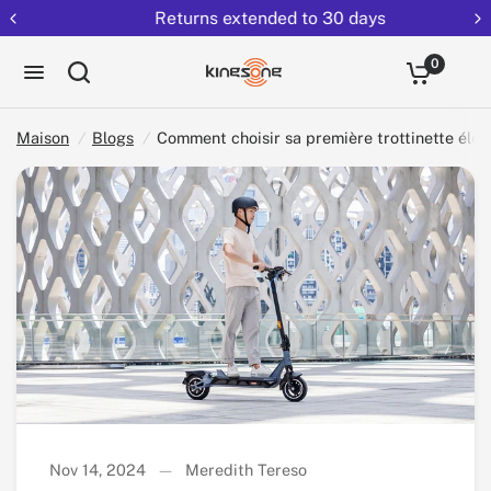
Returns extended to 30 days
Partag
Comment choisir sa première trottinette électrique ?
ez:
0
Maison
/
Blogs
/
Comment choisir sa première trottinette élec
Nov 14, 2024
Meredith Tereso