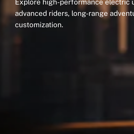
Explore
high-performance
electric
advanced
riders,
long-range
advent
customization.