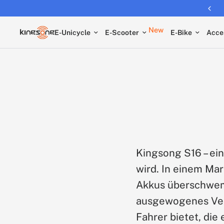
Returns extended to 30 days
New
E-Unicycle
E-Scooter
E-Bike
Acce
Kingsong S16 – ei
wird. In einem Mar
Akkus überschwemm
ausgewogenes Verh
Fahrer bietet, die