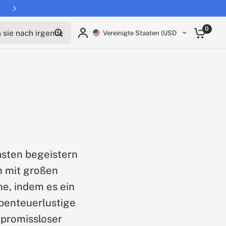
ie nach irgendetwas
0
Vereinigte Staaten (USD $)
asten begeistern
n mit großen
e, indem es ein
abenteuerlustige
ompromissloser