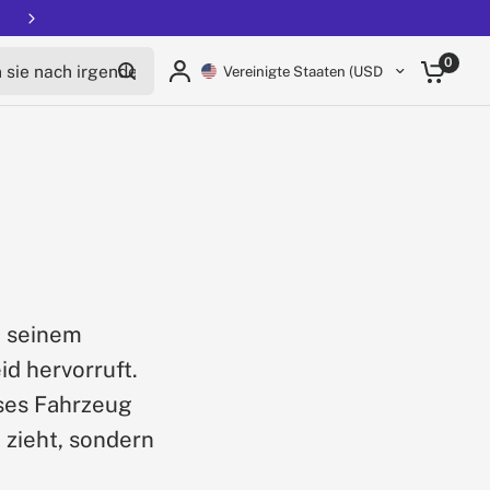
Free shipping on all EUCs
ie nach irgendetwas
0
Vereinigte Staaten (USD $)
t seinem
d hervorruft.
eses Fahrzeug
h zieht, sondern