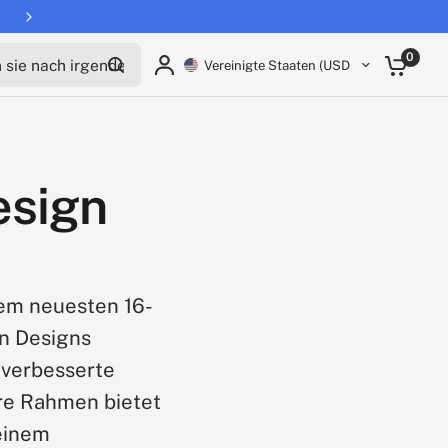
Returns extended to 30 days
ie nach irgendetwas
0
Vereinigte Staaten (USD $)
esign
em neuesten 16-
en Designs
 verbesserte
re Rahmen bietet
 einem