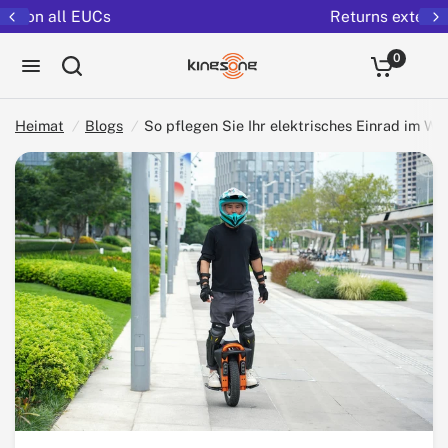
Returns extended to 30 days
So pflegen Sie Ihr elektrisches Einrad im Winter: Tipps für Wartung und sicheres Fahren
Teile:
0
Heimat
/
Blogs
/
So pflegen Sie Ihr elektrisches Einrad im Wi