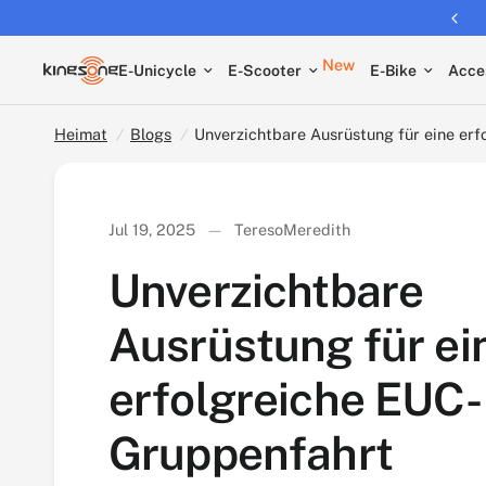
Free shipping on all EUCs
Unverzichtbare Ausrüstung für eine erfolgrei
New
E-Unicycle
E-Scooter
E-Bike
Acce
Heimat
/
Blogs
/
Unverzichtbare Ausrüstung für eine er
Jul 19, 2025
TeresoMeredith
Unverzichtbare
Ausrüstung für ei
erfolgreiche EUC-
Gruppenfahrt