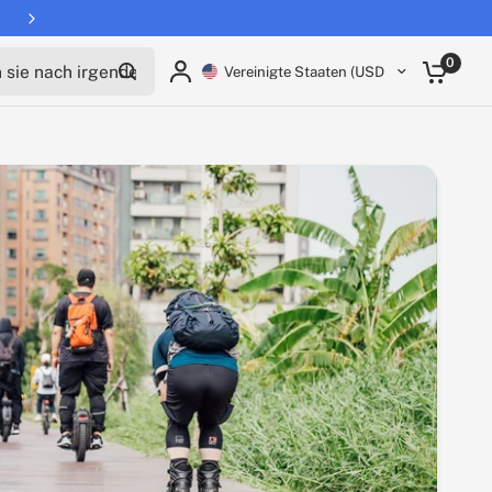
s
Teile:
ie nach irgendetwas
0
Vereinigte Staaten (USD $)