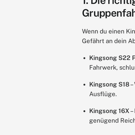
1. Die rich
Gruppenfa
Wenn du einen King
Gefährt an dein A
Kingsong S22 
Fahrwerk, schlu
Kingsong S18
–
Ausflüge.
Kingsong 16X
–
genügend Reich