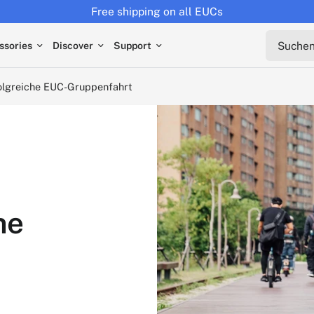
Returns extended to 30 day
che EUC-Gruppenfahrt
Suchen s
ssories
Discover
Support
folgreiche EUC-Gruppenfahrt
ne