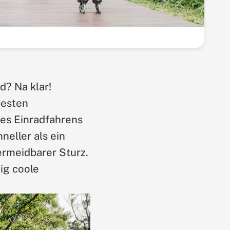
d? Na klar!
besten
des Einradfahrens
neller als ein
ermeidbarer Sturz.
tig coole