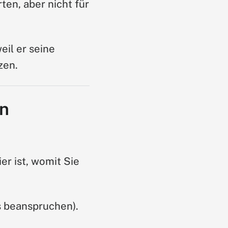
rten, aber nicht für
eil er seine
zen.
en
er ist, womit Sie
es beanspruchen).